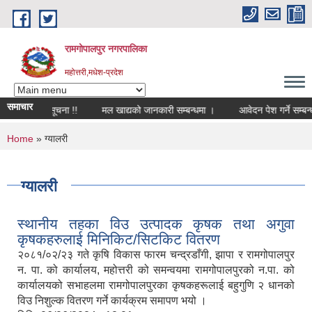
Skip to main content
रामगोपालपुर नगरपालिका
महोत्तरी,मधेश-प्रदेश
समाचार
सम्बन्धी सूचना !!
मल खाद्यको जानकारी सम्बन्धमा ।
आवेदन पेश गर्ने सम्बन्धमा सूच
You are here
Home
» ग्यालरी
ग्यालरी
स्थानीय तहका विउ उत्पादक कृषक तथा अगुवा
कृषकहरुलाई मिनिकिट/सिटकिट वितरण
२०८१/०२/२३ गते कृषि विकास फारम चन्द्रडाँगी, झापा र रामगोपालपुर
न. पा. को कार्यालय, महोत्तरी को समन्वयमा रामगोपालपुरको न.पा. को
कार्यालयको सभाहलमा रामगोपालपुरका कृषकहरूलाई बहुगुणि २ धानको
विउ निशुल्क वितरण गर्ने कार्यक्रम समापण भयो ।