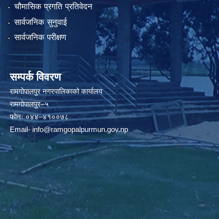
चौमासिक प्रगति प्रतिवेदन
सार्वजनिक सुनुवाई
सार्वजनिक परीक्षण
सम्पर्क विवरण
रामगोपालपुर नगरपालिकाको कार्यालय
रामगोपालपुर–५
फोनः ०४४–४१००७८
Email-
info@ramgopalpurmun.gov.np