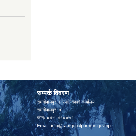
सम्पर्क विवरण
रामगोपालपुर नगरपालिकाको कार्यालय
रामगोपालपुर–५
फोनः ०४४–४१००७८
Email-
info@ramgopalpurmun.gov.np