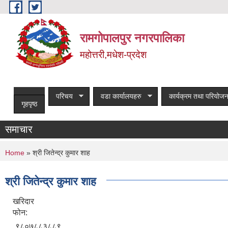
Skip to main content
रामगोपालपुर नगरपालिका
महोत्तरी,मधेश-प्रदेश
परिचय
वडा कार्यालयहरु
कार्यक्रम तथा परियोजन
गृहपृष्ठ
समाचार
You are here
Home
» श्री जितेन्द्र कुमार शाह
श्री जितेन्द्र कुमार शाह
खरिदार
फोन:
९८०७८८३८८९