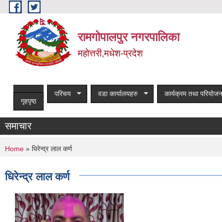
Skip to main content
रामगोपालपुर नगरपालिका
महोत्तरी,मधेश-प्रदेश
परिचय
वडा कार्यालयहरु
कार्यक्रम तथा परियोजन
गृहपृष्ठ
समाचार
You are here
Home
» धिरेन्द्र लाल कर्ण
धिरेन्द्र लाल कर्ण