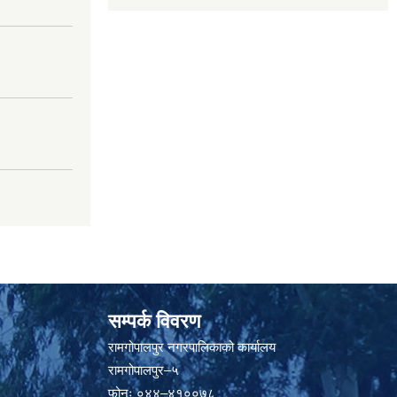
सम्पर्क विवरण
रामगोपालपुर नगरपालिकाको कार्यालय
रामगोपालपुर–५
फोनः ०४४–४१००७८