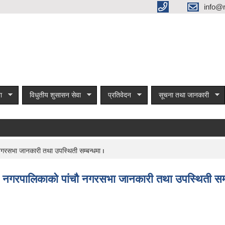
info@
ा
विधुतीय शुसासन सेवा
प्रतिवेदन
सूचना तथा जानकारी
» २०७७/०३/१० (बुधवार) दिउसो ११:०० बजे रामगोपालपुर नगरपालिकाको पांचौ नगरसभा जानकारी तथा उपस्थिती सम्बन्धमा ו