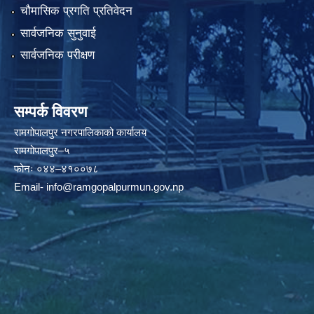
चौमासिक प्रगति प्रतिवेदन
सार्वजनिक सुनुवाई
सार्वजनिक परीक्षण
सम्पर्क विवरण
रामगोपालपुर नगरपालिकाको कार्यालय
रामगोपालपुर–५
फोनः ०४४–४१००७८
Email-
info@ramgopalpurmun.gov.np