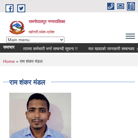
Skip to main content
रामगोपालपुर नगरपालिका
महोत्तरी,मधेश-प्रदेश
समाचार
करारमा कर्मचारी भर्ना सम्बन्धी सूचना !!
मल खाद्यको जानकारी सम्बन्धमा ।
You are here
Home
» राम शंकर मंडल
राम शंकर मंडल