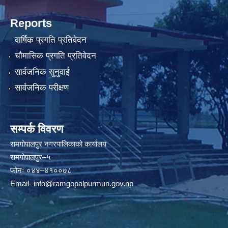
Reports
वार्षिक प्रगति प्रतिवेदन
चौमासिक प्रगति प्रतिवेदन
सार्वजनिक सुनुवाई
सार्वजनिक परीक्षण
सम्पर्क विवरण
रामगोपालपुर नगरपालिकाको कार्यालय
रामगोपालपुर–५
फोनः ०४४–४१००७८
Email-
info@ramgopalpurmun.gov.np